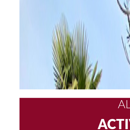
SENDA 
ACT
A
E