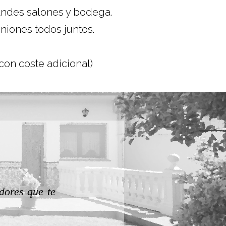
randes salones y bodega.
niones todos juntos.
 con coste adicional)
Zuriñe
¡¡¡Casa excelent
ómoda.
Para repetir!!!!!
encanto!!!! Te lo
por resolver nues