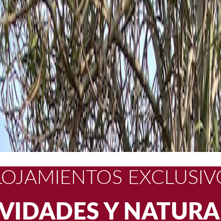
PAREJAS CON NIÑO
VIVA. HASTA 5€ DE
IVIDADES Y NATURA
LOJAMIENTOS EXCLUSIV
SCAPADA ROMÁNTI