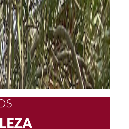
S
SCUENTO
LEZA
OS
CA