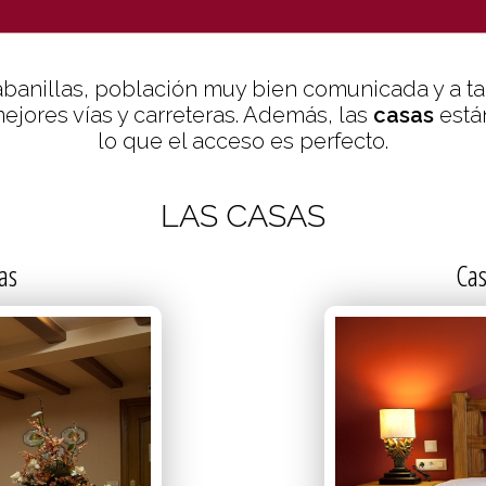
ES Y DECORACIÓN E
banillas, población muy bien comunicada y a t
ejores vías y carreteras. Además, las
casas
está
lo que el acceso es perfecto.
LAS CASAS
as
Cas