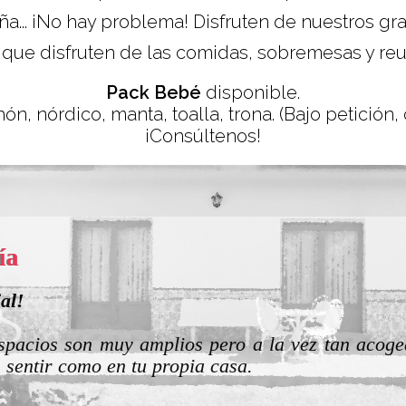
ña... ¡No hay problema! Disfruten de nuestros g
que disfruten de las comidas, sobremesas y reu
Pack Bebé
disponible.
ón, nórdico, manta, toalla, trona. (Bajo petición,
¡Consúltenos!
aione
erfecta para grupos grandes
a casa está muy bien, bien equipada, grande y c