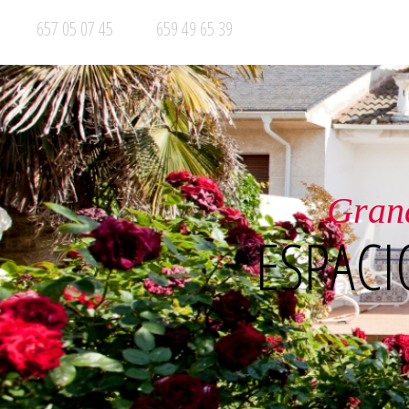
657 05 07 45
659 49 65 39
Ento
PRIVILEGIA