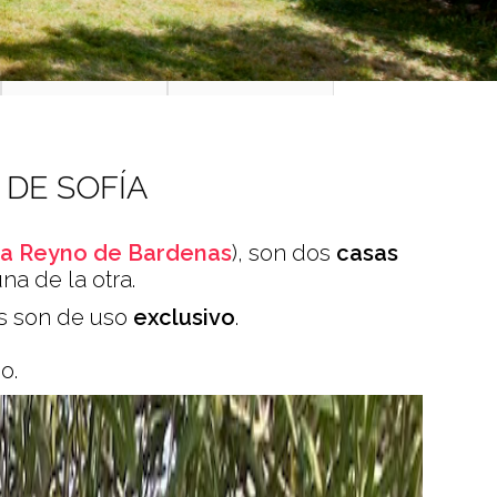
 DE SOFÍA
a Reyno de Bardenas
), son dos
casas
a de la otra.
s son de uso
exclusivo
.
o.