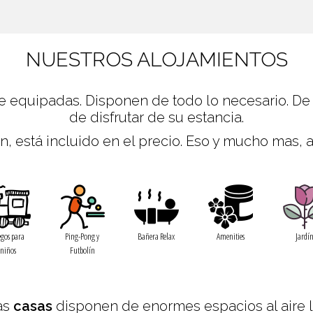
NUESTROS ALOJAMIENTOS
e equipadas. Disponen de todo lo necesario. De
de disfrutar de su estancia.
, está incluido en el precio. Eso y mucho mas, a
egos para
Ping-Pong y
Bañera Relax
Amenities
Jardí
niños
Futbolín
as
casas
disponen de enormes espacios al aire lib