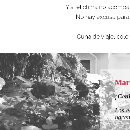
Y si el clima no acompa
No hay excusa para 
Cuna de viaje, colch
J
P
 a la vez tan acogedores que te
L
a.