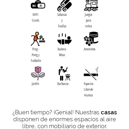
WIFI
Sábanas
Juegos
Gratis
y
para
Toallas
niños
Ping-
Bañera
Amenities
Pong y
Relax
Futbolín
Jardín
Barbacoa
Espacios
Libre de
Humos
¿Buen tiempo? ¡Genial! Nuestras
casas
disponen de enormes espacios al aire
libre, con mobiliario de exterior.