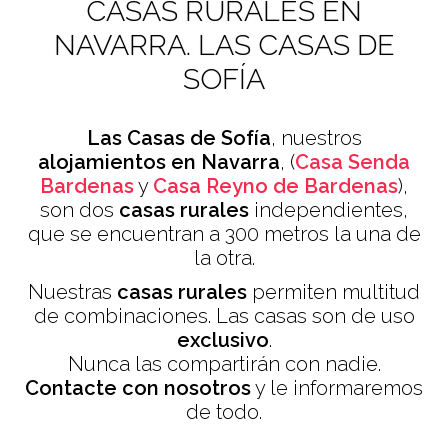
CASAS RURALES EN
NAVARRA. LAS CASAS DE
SOFÍA
Las Casas de Sofía
, nuestros
alojamientos en Navarra
, (
Casa Senda
Bardenas
y
Casa Reyno de Bardenas
),
son dos
casas rurales
independientes,
que se encuentran a 300 metros la una de
la otra.
Nuestras
casas rurales
permiten multitud
PAREJAS CON NIÑOS
de combinaciones. Las casas son de uso
exclusivo
.
Nunca las compartirán con nadie.
SENDA VIVA. HASTA 5€ DESCUENTO
Contacte con nosotros
y le informaremos
de todo.