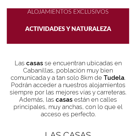
ACTIVIDADES Y NATURALEZA
ALOJAMIENTOS EXCLUSIVOS
ESCAPADA ROMÁNTICA
Las
casas
se encuentran ubicadas en
DETALLES Y DECORACIÓN ESPECIAL
Cabanillas, población muy bien
comunicada y a tan solo 8km de
Tudela
.
Podrán acceder a nuestros alojamientos
siempre por las mejores vías y carreteras.
Además, las
casas
están en calles
principales, muy anchas, con lo que el
acceso es perfecto.
LAS CASAS